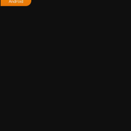
Tentang Kami
Sponsor
SHIENSLOT situs taruhan 
Slot Online Terpercaya 
SHIENSLOT
Agen situs judi slots online resmi T
Poker, Togel, Live Casino, Tangkas MickeyMous
And Gaming Corporation).Situs Shienslot dilengk
data member kami dan langsung dari server utama 