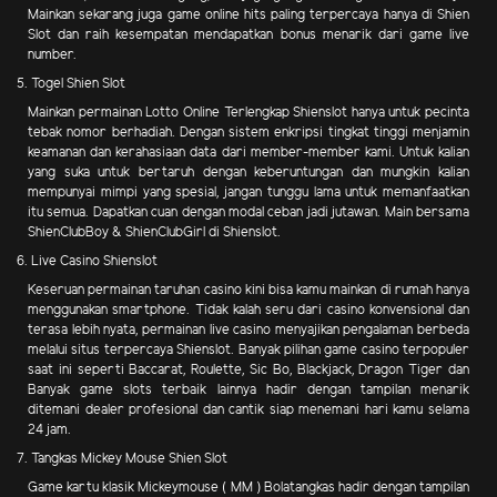
Mainkan sekarang juga game online hits paling terpercaya hanya di Shien
Slot dan raih kesempatan mendapatkan bonus menarik dari game live
number.
5. Togel Shien Slot
Mainkan permainan Lotto Online Terlengkap Shienslot hanya untuk pecinta
tebak nomor berhadiah. Dengan sistem enkripsi tingkat tinggi menjamin
keamanan dan kerahasiaan data dari member-member kami. Untuk kalian
yang suka untuk bertaruh dengan keberuntungan dan mungkin kalian
mempunyai mimpi yang spesial, jangan tunggu lama untuk memanfaatkan
itu semua. Dapatkan cuan dengan modal ceban jadi jutawan. Main bersama
ShienClubBoy & ShienClubGirl di Shienslot.
6. Live Casino Shienslot
Keseruan permainan taruhan casino kini bisa kamu mainkan di rumah hanya
menggunakan smartphone. Tidak kalah seru dari casino konvensional dan
terasa lebih nyata, permainan live casino menyajikan pengalaman berbeda
melalui situs terpercaya Shienslot. Banyak pilihan game casino terpopuler
saat ini seperti Baccarat, Roulette, Sic Bo, Blackjack, Dragon Tiger dan
Banyak game slots terbaik lainnya hadir dengan tampilan menarik
ditemani dealer profesional dan cantik siap menemani hari kamu selama
24 jam.
7. Tangkas Mickey Mouse Shien Slot
Game kartu klasik Mickeymouse ( MM ) Bolatangkas hadir dengan tampilan