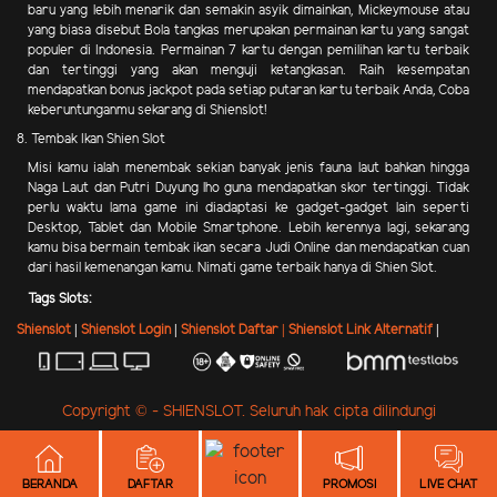
baru yang lebih menarik dan semakin asyik dimainkan, Mickeymouse atau
yang biasa disebut Bola tangkas merupakan permainan kartu yang sangat
populer di Indonesia. Permainan 7 kartu dengan pemilihan kartu terbaik
dan tertinggi yang akan menguji ketangkasan. Raih kesempatan
mendapatkan bonus jackpot pada setiap putaran kartu terbaik Anda, Coba
keberuntunganmu sekarang di Shienslot!
8. Tembak Ikan Shien Slot
Misi kamu ialah menembak sekian banyak jenis fauna laut bahkan hingga
Naga Laut dan Putri Duyung lho guna mendapatkan skor tertinggi. Tidak
perlu waktu lama game ini diadaptasi ke gadget-gadget lain seperti
Desktop, Tablet dan Mobile Smartphone. Lebih kerennya lagi, sekarang
kamu bisa bermain tembak ikan secara Judi Online dan mendapatkan cuan
dari hasil kemenangan kamu. Nimati game terbaik hanya di Shien Slot.
Tags Slots:
Shienslot
|
Shienslot Login
|
Shienslot Daftar |
Shienslot Link Alternatif
|
Copyright © - SHIENSLOT. Seluruh hak cipta dilindungi
BERANDA
DAFTAR
PROMOSI
LIVE CHAT